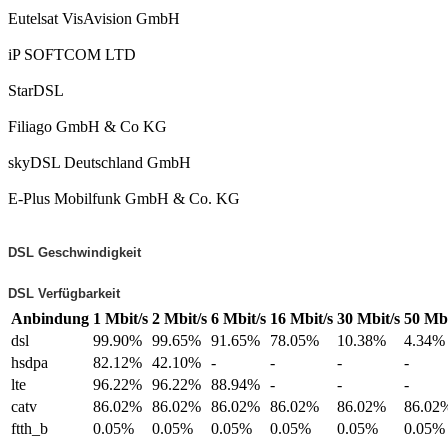
Eutelsat VisAvision GmbH
iP SOFTCOM LTD
StarDSL
Filiago GmbH & Co KG
skyDSL Deutschland GmbH
E-Plus Mobilfunk GmbH & Co. KG
DSL Geschwindigkeit
DSL Verfügbarkeit
Anbindung
1 Mbit/s
2 Mbit/s
6 Mbit/s
16 Mbit/s
30 Mbit/s
50 Mbi
dsl
99.90%
99.65%
91.65%
78.05%
10.38%
4.34%
hsdpa
82.12%
42.10%
-
-
-
-
lte
96.22%
96.22%
88.94%
-
-
-
catv
86.02%
86.02%
86.02%
86.02%
86.02%
86.02
ftth_b
0.05%
0.05%
0.05%
0.05%
0.05%
0.05%