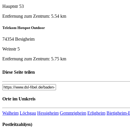
Hauptstr 53
Entfernung zum Zentrum: 5.54 km
Telekom Hotspot Outdoor
74354 Besigheim
Weinstr 5
Entfernung zum Zentrum: 5.75 km
Telekom Hotspot Outdoor
Diese Seite teilen
74354 Besigheim
Weinstr 5
Orte im Umkreis
Entfernung zum Zentrum: 3.50 km
Telekom HotSpot Outdoor
Walheim
Löchgau
Hessigheim
Gemmrigheim
Erligheim
Bietigheim-
74354 Besigheim
Postleitzahl(en)