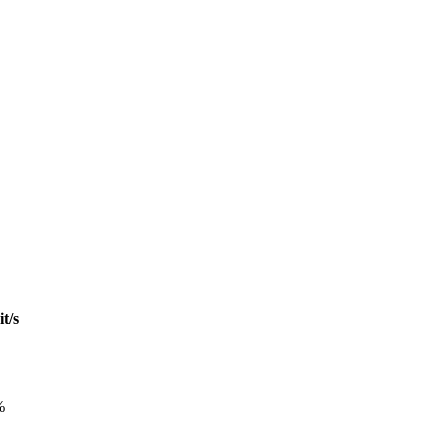
t/s
%