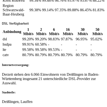
Kreis Rottweil
99.54%
99.44%
98.76%
95.97%
93.67%
88.22%
Region
Schwarzwald-
99.38%
99.14%
97.35%
89.88%
86.45%
81.83%
Baar-Heuberg
DSL Verfügbarkeit
1
2
6
16
30
50
Anbindung
Mbit/s
Mbit/s
Mbit/s
Mbit/s
Mbit/s
Mbit/s
dsl
99.20%
99.20%
98.83%
97.87%
96.95%
95.02%
hsdpa
99.91%
60.58%
-
-
-
-
lte
99.58%
99.58%
99.53%
-
-
-
catv
80.79%
80.79%
80.79%
80.79%
80.79%
80.79%
Internetversorgung:
Derzeit stehen den 6.066 Einwohnern von Deißlingen in Baden-
Württemberg insgesamt 21 unterschiedliche DSL-Provider zur
Auswahl.
Stadtteile:
Deißlingen, Lauffen