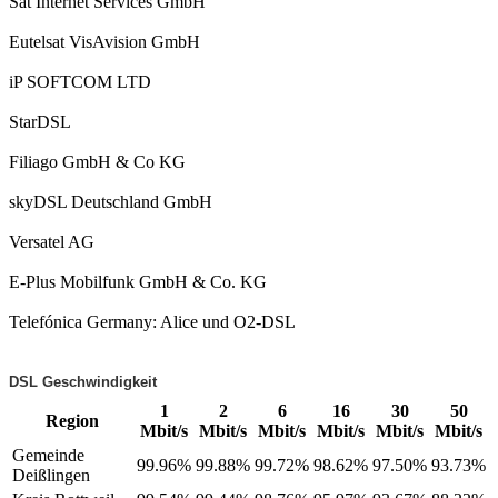
Sat Internet Services GmbH
Eutelsat VisAvision GmbH
iP SOFTCOM LTD
StarDSL
Filiago GmbH & Co KG
skyDSL Deutschland GmbH
Versatel AG
E-Plus Mobilfunk GmbH & Co. KG
Telefónica Germany: Alice und O2-DSL
DSL Geschwindigkeit
1
2
6
16
30
50
Region
Mbit/s
Mbit/s
Mbit/s
Mbit/s
Mbit/s
Mbit/s
Gemeinde
99.96%
99.88%
99.72%
98.62%
97.50%
93.73%
Deißlingen