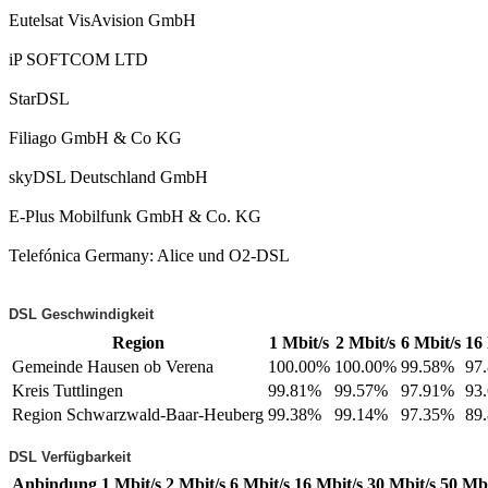
Eutelsat VisAvision GmbH
iP SOFTCOM LTD
StarDSL
Filiago GmbH & Co KG
skyDSL Deutschland GmbH
E-Plus Mobilfunk GmbH & Co. KG
Telefónica Germany: Alice und O2-DSL
DSL Geschwindigkeit
Region
1 Mbit/s
2 Mbit/s
6 Mbit/s
16 
Gemeinde Hausen ob Verena
100.00%
100.00%
99.58%
97
Kreis Tuttlingen
99.81%
99.57%
97.91%
93
Region Schwarzwald-Baar-Heuberg
99.38%
99.14%
97.35%
89
DSL Verfügbarkeit
Anbindung
1 Mbit/s
2 Mbit/s
6 Mbit/s
16 Mbit/s
30 Mbit/s
50 Mbi