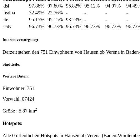
dsl
97.86%
97.60%
95.82%
95.12%
94.97%
94.49
hsdpa
32.49%
22.76%
-
-
-
-
lte
95.15%
95.15%
93.23%
-
-
-
catv
96.73%
96.73%
96.73%
96.73%
96.73%
96.73
Internetversorgung:
Derzeit stehen den 751 Einwohnern von Hausen ob Verena in Baden-
Stadtteile:
Weitere Daten:
Einwohner: 751
Vorwahl: 07424
2
Größe : 5.87 km
Hotspots:
Alle 0 öffentlichen Hotspots in Hausen ob Verena (Baden-Württember