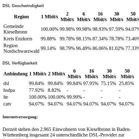
DSL Geschwindigkeit
2
6
16
30
50
Region
1 Mbit/s
Mbit/s
Mbit/s
Mbit/s
Mbit/s
Mbit/
Gemeinde
100.00%
99.98%
99.98%
98.93%
97.59%
94.07
Kieselbronn
Kreis Enzkreis
99.88%
99.78%
98.15%
87.34%
78.78%
73.46
Region
99.14%
98.79%
96.49%
86.06%
81.02%
77.33
Nordschwarzwald
DSL Verfügbarkeit
6
16
30
50
Anbindung
1 Mbit/s
2 Mbit/s
Mbit/s
Mbit/s
Mbit/s
Mbit/s
dsl
99.84%
99.84%
99.84%
97.95%
75.15%
25.85%
hsdpa
77.92%
8.82%
-
-
-
-
lte
100.00%
100.00%
99.99%
-
-
-
catv
94.07%
94.07%
94.07%
94.07%
94.07%
94.07%
Internetversorgung:
Derzeit stehen den 2.965 Einwohnern von Kieselbronn in Baden-
Württemberg insgesamt 24 unterschiedliche DSL-Provider zur