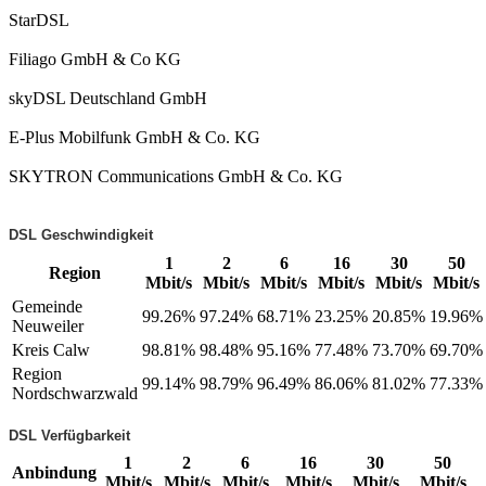
StarDSL
Filiago GmbH & Co KG
skyDSL Deutschland GmbH
E-Plus Mobilfunk GmbH & Co. KG
SKYTRON Communications GmbH & Co. KG
DSL Geschwindigkeit
1
2
6
16
30
50
Region
Mbit/s
Mbit/s
Mbit/s
Mbit/s
Mbit/s
Mbit/s
Gemeinde
99.26%
97.24%
68.71%
23.25%
20.85%
19.96%
Neuweiler
Kreis Calw
98.81%
98.48%
95.16%
77.48%
73.70%
69.70%
Region
99.14%
98.79%
96.49%
86.06%
81.02%
77.33%
Nordschwarzwald
DSL Verfügbarkeit
1
2
6
16
30
50
Anbindung
Mbit/s
Mbit/s
Mbit/s
Mbit/s
Mbit/s
Mbit/s