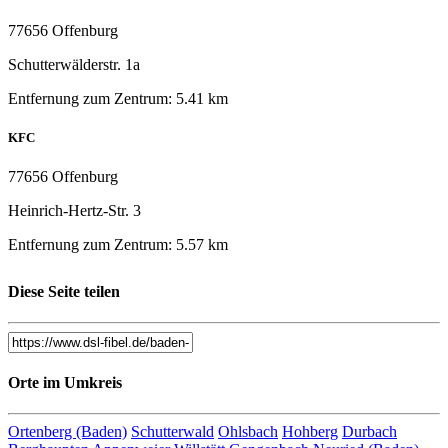
77656 Offenburg
Schutterwälderstr. 1a
Entfernung zum Zentrum: 5.41 km
KFC
77656 Offenburg
Heinrich-Hertz-Str. 3
Entfernung zum Zentrum: 5.57 km
Telekom Shop
Diese Seite teilen
77656 Offenburg
Heinrich-Hertz-Straße 1
Orte im Umkreis
Entfernung zum Zentrum: 5.65 km
McDonald's Restaurant
Ortenberg (Baden)
Schutterwald
Ohlsbach
Hohberg
Durbach