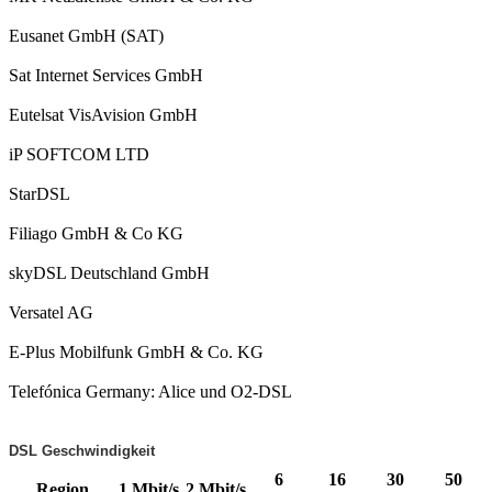
Eusanet GmbH (SAT)
Sat Internet Services GmbH
Eutelsat VisAvision GmbH
iP SOFTCOM LTD
StarDSL
Filiago GmbH & Co KG
skyDSL Deutschland GmbH
Versatel AG
E-Plus Mobilfunk GmbH & Co. KG
Telefónica Germany: Alice und O2-DSL
DSL Geschwindigkeit
6
16
30
50
Region
1 Mbit/s
2 Mbit/s