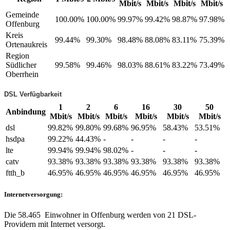
Mbit/s
Mbit/s
Mbit/s
Mbit/s
Gemeinde
100.00%
100.00%
99.97%
99.42%
98.87%
97.98%
Offenburg
Kreis
99.44%
99.30%
98.48%
88.08%
83.11%
75.39%
Ortenaukreis
Region
Südlicher
99.58%
99.46%
98.03%
88.61%
83.22%
73.49%
Oberrhein
DSL Verfügbarkeit
1
2
6
16
30
50
Anbindung
Mbit/s
Mbit/s
Mbit/s
Mbit/s
Mbit/s
Mbit/s
dsl
99.82%
99.80%
99.68%
96.95%
58.43%
53.51%
hsdpa
99.22%
44.43%
-
-
-
-
lte
99.94%
99.94%
98.02%
-
-
-
catv
93.38%
93.38%
93.38%
93.38%
93.38%
93.38%
ftth_b
46.95%
46.95%
46.95%
46.95%
46.95%
46.95%
Internetversorgung:
Die 58.465 Einwohner in Offenburg werden von 21 DSL-
Providern mit Internet versorgt.