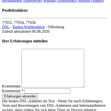
Berghaupten
Appenweier
Willstätt
Gengenbach
Neuried (Baden)
77652 Offenburg
Postleitzahl(en)
Hauptstr. 58
Entfernung zum Zentrum: 0.20 km
77652, 77654, 77656
DSL
-
Baden-Württemberg
- Offenburg
Zuletzt aktualisiert 06.08.2026
Telekom Hotspot Outdoor
Ihre Erfahrungen mitteilen
77652 Offenburg
Hauptstr. 50
Entfernung zum Zentrum: 0.23 km
Telekom Hotspot Outdoor
77652 Offenburg
Kommentar
Marktplatz 0
Kommentar *
Entfernung zum Zentrum: 0.38 km
Erfahrungen absenden
Die besten DSL-Anbieter im Test - Wenn Sie nach Erfahrungen,
Karstadt Warenhaus
Tests und Bewertungen von DSL-Anbietern und Internetanbietern
suchen, dann sollten Sie sich diese Tipps zu Herzen nehmen: