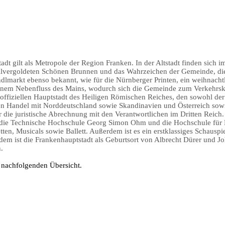
stadt gilt als Metropole der Region Franken. In der Altstadt finden si
eilvergoldeten Schönen Brunnen und das Wahrzeichen der Gemeinde, die
tkindlmarkt ebenso bekannt, wie für die Nürnberger Printen, ein weihna
 einem Nebenfluss des Mains, wodurch sich die Gemeinde zum Verkehrskn
offiziellen Hauptstadt des Heiligen Römischen Reiches, den sowohl der 
n Handel mit Norddeutschland sowie Skandinavien und Österreich sowie
die juristische Abrechnung mit den Verantwortlichen im Dritten Reich
 die Technische Hochschule Georg Simon Ohm und die Hochschule für 
tten, Musicals sowie Ballett. Außerdem ist es ein erstklassiges Schauspi
em ist die Frankenhauptstadt als Geburtsort von Albrecht Dürer und Joh
.
r nachfolgenden Übersicht.