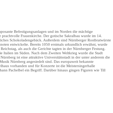
ch imposante Befestigungsanlagen und im Norden die mächtige
 prachtvolle Frauenkirche. Der gotische Sakralbau wurde im 14.
chtliches Schokoladengebäck. Außerdem sind Nürnberger Rostbratwürste
oten entwickelte. Bereits 1050 erstmals urkundlich erwähnt, wurde
Reichstag, als auch die Gerichte tagten in der Nürnberger Festung.
 Italien im Süden. Nach dem Zweiten Weltkrieg wurde die Stadt
.
Nürnberg ist eine attraktive Universitätsstadt in der unter anderem die
Musik Nürnberg angesiedelt sind. Das europaweit bekannte
elhaus vorhanden und für Konzerte ist die Meistersingerhalle
ann Pachelbel ein Begriff. Darüber hinaus gingen Figuren wie Till