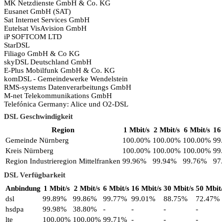
MK Netzdienste GmbH & Co. KG
Eusanet GmbH (SAT)
Sat Internet Services GmbH
Eutelsat VisAvision GmbH
iP SOFTCOM LTD
StarDSL
Filiago GmbH & Co KG
skyDSL Deutschland GmbH
E-Plus Mobilfunk GmbH & Co. KG
komDSL - Gemeindewerke Wendelstein
RMS-systems Datenverarbeitungs GmbH
M-net Telekommunikations GmbH
Telefónica Germany: Alice und O2-DSL
DSL Geschwindigkeit
Region
1 Mbit/s
2 Mbit/s
6 Mbit/s
16
Gemeinde Nürnberg
100.00%
100.00%
100.00%
99
Kreis Nürnberg
100.00%
100.00%
100.00%
99
Region Industrieregion Mittelfranken
99.96%
99.94%
99.76%
97
DSL Verfügbarkeit
Anbindung
1 Mbit/s
2 Mbit/s
6 Mbit/s
16 Mbit/s
30 Mbit/s
50 Mbit
dsl
99.89%
99.86%
99.77%
99.01%
88.75%
72.47%
hsdpa
99.98%
38.80%
-
-
-
-
lte
100.00%
100.00%
99.71%
-
-
-