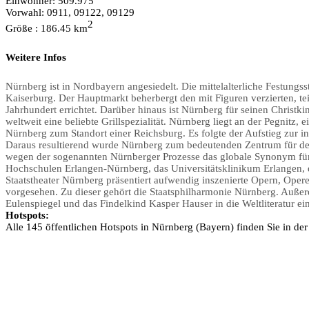
Einwohner: 509.975
Vorwahl: 0911, 09122, 09129
2
Größe : 186.45 km
Weitere Infos
Nürnberg ist in Nordbayern angesiedelt. Die mittelalterliche Festungs
Kaiserburg. Der Hauptmarkt beherbergt den mit Figuren verzierten, t
Jahrhundert errichtet. Darüber hinaus ist Nürnberg für seinen Chris
weltweit eine beliebte Grillspezialität.
Nürnberg liegt an der Pegnitz,
Nürnberg zum Standort einer Reichsburg. Es folgte der Aufstieg zur in
Daraus resultierend wurde Nürnberg zum bedeutenden Zentrum für de
wegen der sogenannten Nürnberger Prozesse das globale Synonym für 
Hochschulen Erlangen-Nürnberg, das Universitätsklinikum Erlangen,
Staatstheater Nürnberg präsentiert aufwendig inszenierte Opern, Opere
vorgesehen. Zu dieser gehört die Staatsphilharmonie Nürnberg. Außerd
Eulenspiegel und das Findelkind Kasper Hauser in die Weltliteratur ein
Hotspots:
Alle 145 öffentlichen Hotspots in Nürnberg (Bayern) finden Sie in de