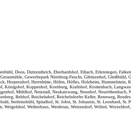
enbühl, Doos, Dutzendteich, Eberhardshof, Eibach, Erlenstegen, Falke
f, Gerasmühle, Gewerbepark Nürnberg-Feucht, Gibitzenhof, Gleißbühl,
ck, Herpersdorf, Herrnhütte, Höfen, Höfles, Holzheim, Hummelstein, Ka
of, Königshof, Koppenhof, Kornburg, Kraftshof, Krottenbach, Langwas
genhof, Mühlhof, Netzstall, Neukatzwang, Neunhof, Neuröthenbach, Ne
enberg, Rehhof, Reichelsdorf, Reichelsdorfer Keller, Rennweg, Reutle
, Seeleinsbühl, Spitalhof, St. Jobst, St. Johannis, St. Leonhard, St. Pe
ten, Weigelshof, Weiherhaus, Werderau, Wetzendorf, Wöhrd, Worzeldorf, 