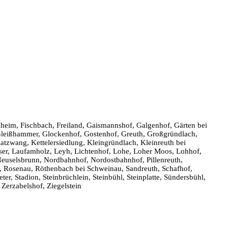
nheim, Fischbach, Freiland, Gaismannshof, Galgenhof, Gärten bei
 Gleißhammer, Glockenhof, Gostenhof, Greuth, Großgründlach,
tzwang, Kettelersiedlung, Kleingründlach, Kleinreuth bei
ser, Laufamholz, Leyh, Lichtenhof, Lohe, Loher Moos, Lohhof,
uselsbrunn, Nordbahnhof, Nordostbahnhof, Pillenreuth,
s, Rosenau, Röthenbach bei Schweinau, Sandreuth, Schafhof,
ter, Stadion, Steinbrüchlein, Steinbühl, Steinplatte, Sündersbühl,
Zerzabelshof, Ziegelstein