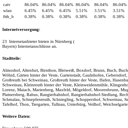
catv
86.04%
86.04%
86.04%
86.04%
86.04%
86.04%
wlan
6.45%
6.45%
6.45%
5.51%
3.51%
3.51%
ftth_b
0.38%
0.38%
0.38%
0.38%
0.38%
0.38%
Internetversorgung:
23 Internetanbieter bieten in Nürnberg (
Bayern) Internetanschlüsse an.
Stadtteile:
Almoshof, Altenfurt, Birnthon, Bleiweiß, Boxdorf, Brunn, Buch, Buch
Wöhrd, Gärten hinter der Veste, Gartenstadt, Gaulnhofen, Gebersdor
Großreuth bei Schweinau, Großreuth hinter der Veste, Hafen, Hasenbu
Schweinau, Kleinreuth hinter der Veste, Kleinweidenmühle, Klingenh
Lorenz, Maiach, Marienberg, Maxfeld, Mögeldorf, Moorenbrunn, Mug
Platnersberg, Rabus, Rangierbahnhof, Rangierbahnhof-Siedlung, Rech
Schmalau, Schnepfenreuth, Schniegling, Schoppershof, Schweinau, Sebald
Tafelhof, Thon, Tiergarten, Tullnau, Unterbürg, Veilhof, Weichselgar
Weitere Daten: