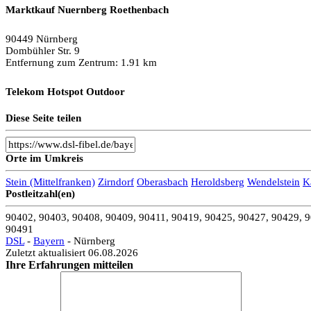
Marktkauf Nuernberg Roethenbach
90449 Nürnberg
Dombühler Str. 9
Entfernung zum Zentrum: 1.91 km
Telekom Hotspot Outdoor
Diese Seite teilen
90449 Nürnberg
Dombühler Str. 9
Entfernung zum Zentrum: 2.03 km
Orte im Umkreis
DE_Suedwestparkhotel Nuremberg
Stein (Mittelfranken)
Zirndorf
Oberasbach
Heroldsberg
Wendelstein
K
Postleitzahl(en)
90449 Nürnberg
Südwestpark 5
90402, 90403, 90408, 90409, 90411, 90419, 90425, 90427, 90429, 9
Entfernung zum Zentrum: 2.21 km
90491
DSL
-
Bayern
- Nürnberg
Zuletzt aktualisiert 06.08.2026
Telekom Shop
Ihre Erfahrungen mitteilen
90449 Nürnberg
Dohmbühler Straße 3-9
Entfernung zum Zentrum: 2.30 km