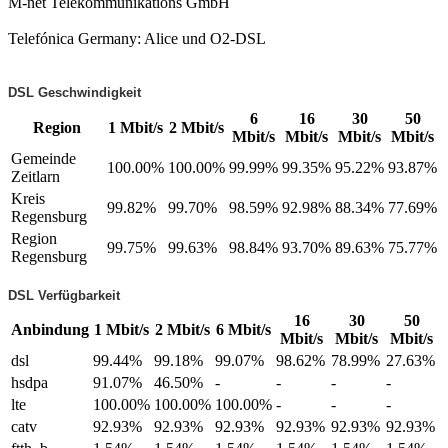
M-net Telekommunikations GmbH
Telefónica Germany: Alice und O2-DSL
DSL Geschwindigkeit
6
16
30
50
Region
1 Mbit/s
2 Mbit/s
Mbit/s
Mbit/s
Mbit/s
Mbit/s
Gemeinde
100.00%
100.00%
99.99%
99.35%
95.22%
93.87%
Zeitlarn
Kreis
99.82%
99.70%
98.59%
92.98%
88.34%
77.69%
Regensburg
Region
99.75%
99.63%
98.84%
93.70%
89.63%
75.77%
Regensburg
DSL Verfügbarkeit
16
30
50
Anbindung
1 Mbit/s
2 Mbit/s
6 Mbit/s
Mbit/s
Mbit/s
Mbit/s
dsl
99.44%
99.18%
99.07%
98.62%
78.99%
27.63%
hsdpa
91.07%
46.50%
-
-
-
-
lte
100.00%
100.00%
100.00%
-
-
-
catv
92.93%
92.93%
92.93%
92.93%
92.93%
92.93%