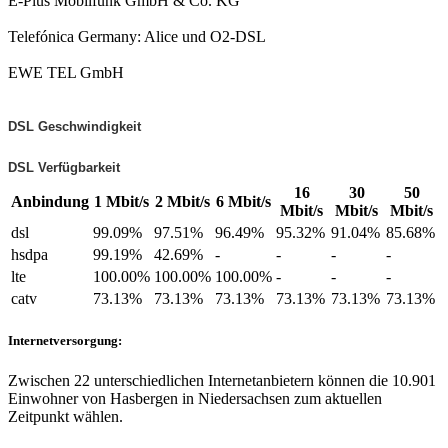
E-Plus Mobilfunk GmbH & Co. KG
Telefónica Germany: Alice und O2-DSL
EWE TEL GmbH
DSL Geschwindigkeit
DSL Verfügbarkeit
16
30
50
Anbindung
1 Mbit/s
2 Mbit/s
6 Mbit/s
Mbit/s
Mbit/s
Mbit/s
dsl
99.09%
97.51%
96.49%
95.32%
91.04%
85.68%
hsdpa
99.19%
42.69%
-
-
-
-
lte
100.00%
100.00%
100.00%
-
-
-
catv
73.13%
73.13%
73.13%
73.13%
73.13%
73.13%
Internetversorgung:
Zwischen 22 unterschiedlichen Internetanbietern können die 10.901
Einwohner von Hasbergen in Niedersachsen zum aktuellen
Zeitpunkt wählen.