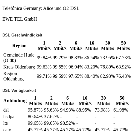
Telefónica Germany: Alice und O2-DSL
EWE TEL GmbH
DSL Geschwindigkeit
1
2
6
16
30
50
Region
Mbit/s
Mbit/s
Mbit/s
Mbit/s
Mbit/s
Mbit/s
Gemeinde Hude
99.84%
99.79%
98.83%
86.54%
73.95%
67.73%
(Oldb)
Kreis Oldenburg
99.63%
99.55%
96.94%
83.20%
76.89%
68.92%
Region
99.71%
99.59%
97.65%
88.40%
82.93%
76.48%
Oldenburg
DSL Verfügbarkeit
1
2
6
16
30
50
Anbindung
Mbit/s
Mbit/s
Mbit/s
Mbit/s
Mbit/s
Mbit/s
dsl
95.87%
95.63%
94.93%
88.95%
73.98%
61.98%
hsdpa
80.64%
37.62%
-
-
-
-
lte
99.65%
99.65%
98.52%
-
-
-
catv
45.77%
45.77%
45.77%
45.77%
45.77%
45.77%