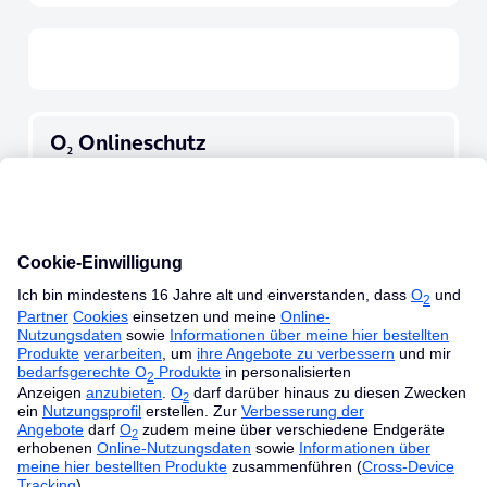
O
Onlineschutz
2
Beschützt dich
vor
Gefahren im Internet
.
Keine
Installation
notwendig, direkt
im O
Festnetz
2
geschützt
. Du wirst gewarnt, wenn du
versehentlich auf verdächtige Links klickst.
Zusätzlich einfache Webfilterkontrolle dank
umfangreichem Dashboard.
1 Rufnummer
Ideal für Haushalte mit nur einer