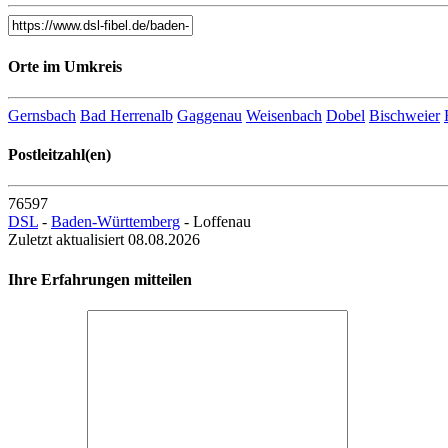
Orte im Umkreis
Gernsbach
Bad Herrenalb
Gaggenau
Weisenbach
Dobel
Bischweier
Postleitzahl(en)
76597
DSL
-
Baden-Württemberg
- Loffenau
Zuletzt aktualisiert 08.08.2026
Ihre Erfahrungen mitteilen