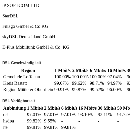
iP SOFTCOM LTD
StarDSL
Filiago GmbH & Co KG
skyDSL Deutschland GmbH
E-Plus Mobilfunk GmbH & Co. KG
DSL Geschwindigkeit
Region
1 Mbit/s
2 Mbit/s
6 Mbit/s
16 Mbit/s
3
Gemeinde Loffenau
100.00%
100.00%
100.00%
97.04%
9
Kreis Rastatt
99.67%
99.62%
98.71%
94.97%
9
Region Mittlerer Oberrhein
99.91%
99.87%
99.57%
96.00%
9
DSL Verfügbarkeit
Anbindung
1 Mbit/s
2 Mbit/s
6 Mbit/s
16 Mbit/s
30 Mbit/s
50 Mbi
dsl
97.01%
97.01%
97.01%
93.10%
92.11%
91.72
hsdpa
99.82%
9.55%
-
-
-
-
lte
99.81%
99.81%
99.81%
-
-
-