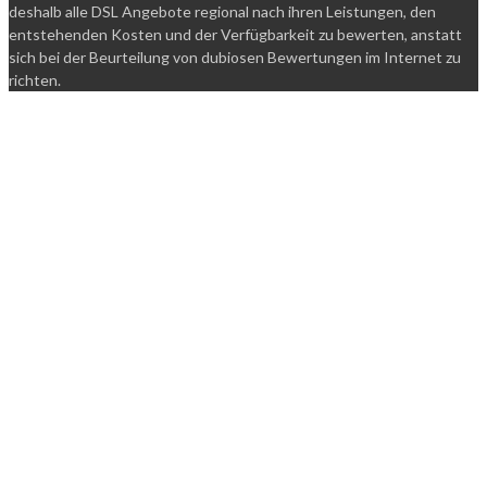
deshalb alle DSL Angebote regional nach ihren Leistungen, den
entstehenden Kosten und der Verfügbarkeit zu bewerten, anstatt
sich bei der Beurteilung von dubiosen Bewertungen im Internet zu
richten.