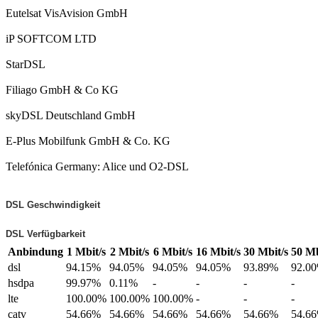
Eutelsat VisAvision GmbH
iP SOFTCOM LTD
StarDSL
Filiago GmbH & Co KG
skyDSL Deutschland GmbH
E-Plus Mobilfunk GmbH & Co. KG
Telefónica Germany: Alice und O2-DSL
DSL Geschwindigkeit
DSL Verfügbarkeit
Anbindung
1 Mbit/s
2 Mbit/s
6 Mbit/s
16 Mbit/s
30 Mbit/s
50 Mb
dsl
94.15%
94.05%
94.05%
94.05%
93.89%
92.0
hsdpa
99.97%
0.11%
-
-
-
-
lte
100.00%
100.00%
100.00%
-
-
-
catv
54.66%
54.66%
54.66%
54.66%
54.66%
54.6