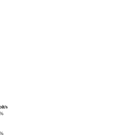
it/s
0%
6%