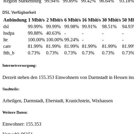
Region Starkenburg
99.94%
99.89%
99.42%
96.64%
93.18%
DSL Verfügbarkeit
Anbindung
1 Mbit/s
2 Mbit/s
6 Mbit/s
16 Mbit/s
30 Mbit/s
50 Mb
dsl
99.99%
99.99%
99.98%
99.91%
98.51%
94.9
hsdpa
99.88%
40.63%
-
-
-
-
lte
100.00%
100.00%
99.24%
-
-
-
catv
81.99%
81.99%
81.99%
81.99%
81.99%
81.9
ftth_b
0.73%
0.73%
0.73%
0.73%
0.73%
0.73
Internetversorgung:
Derzeit stehen den 155.353 Einwohnern von Darmstadt in Hessen ins
Stadtteile:
Arheilgen, Darmstadt, Eberstadt, Kranichstein, Wixhausen
Weitere Daten:
Einwohner: 155.353