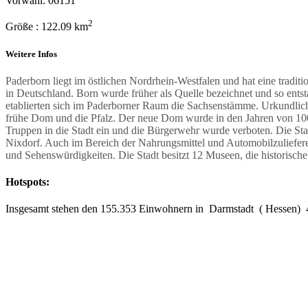
Vorwahl: 06151
2
Größe : 122.09 km
Weitere Infos
Paderborn liegt im östlichen Nordrhein-Westfalen und hat eine traditi
in Deutschland. Born wurde früher als Quelle bezeichnet und so ent
etablierten sich im Paderborner Raum die Sachsenstämme. Urkundlich 
frühe Dom und die Pfalz. Der neue Dom wurde in den Jahren von 1009 
Truppen in die Stadt ein und die Bürgerwehr wurde verboten.
Die Sta
Nixdorf. Auch im Bereich der Nahrungsmittel und Automobilzulieferer 
und Sehenswürdigkeiten. Die Stadt besitzt 12 Museen, die historis
Hotspots:
Insgesamt stehen den 155.353 Einwohnern in Darmstadt ( Hessen) 47