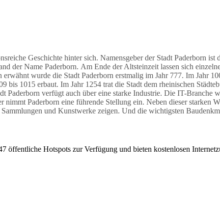
onsreiche Geschichte hinter sich. Namensgeber der Stadt Paderborn ist d
stand der Name Paderborn.
Am Ende der Altsteinzeit lassen sich einzel
erwähnt wurde die Stadt Paderborn erstmalig im Jahr 777. Im Jahr 100
bis 1015 erbaut. Im Jahr 1254 trat die Stadt dem rheinischen Städteb
dt Paderborn verfügt auch über eine starke Industrie. Die IT-Branche
nimmt Paderborn eine führende Stellung ein. Neben dieser starken Wirts
che Sammlungen und Kunstwerke zeigen. Und die wichtigsten Baudenkmä
 öffentliche Hotspots zur Verfügung und bieten kostenlosen Internet