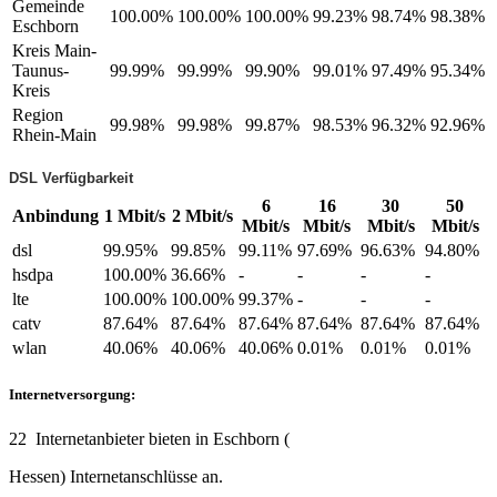
Gemeinde
100.00%
100.00%
100.00%
99.23%
98.74%
98.38%
Eschborn
Kreis Main-
Taunus-
99.99%
99.99%
99.90%
99.01%
97.49%
95.34%
Kreis
Region
99.98%
99.98%
99.87%
98.53%
96.32%
92.96%
Rhein-Main
DSL Verfügbarkeit
6
16
30
50
Anbindung
1 Mbit/s
2 Mbit/s
Mbit/s
Mbit/s
Mbit/s
Mbit/s
dsl
99.95%
99.85%
99.11%
97.69%
96.63%
94.80%
hsdpa
100.00%
36.66%
-
-
-
-
lte
100.00%
100.00%
99.37%
-
-
-
catv
87.64%
87.64%
87.64%
87.64%
87.64%
87.64%
wlan
40.06%
40.06%
40.06%
0.01%
0.01%
0.01%
Internetversorgung:
22 Internetanbieter bieten in Eschborn (
Hessen) Internetanschlüsse an.