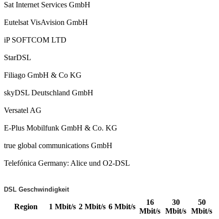
Sat Internet Services GmbH
Eutelsat VisAvision GmbH
iP SOFTCOM LTD
StarDSL
Filiago GmbH & Co KG
skyDSL Deutschland GmbH
Versatel AG
E-Plus Mobilfunk GmbH & Co. KG
true global communications GmbH
Telefónica Germany: Alice und O2-DSL
DSL Geschwindigkeit
16
30
50
Region
1 Mbit/s
2 Mbit/s
6 Mbit/s
Mbit/s
Mbit/s
Mbit/s