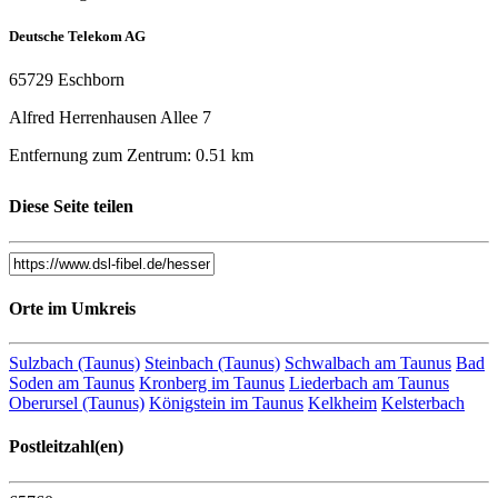
Deutsche Telekom AG
65729 Eschborn
Alfred Herrenhausen Allee 7
Entfernung zum Zentrum: 0.51 km
Telekom Hotspot Outdoor
Diese Seite teilen
65760 Eschborn
Bremer Str. 16
Orte im Umkreis
Entfernung zum Zentrum: 0.83 km
Mercure Frankfurt Eschborn Sued
Sulzbach (Taunus)
Steinbach (Taunus)
Schwalbach am Taunus
Bad
Soden am Taunus
Kronberg im Taunus
Liederbach am Taunus
Oberursel (Taunus)
Königstein im Taunus
Kelkheim
Kelsterbach
65760 Eschborn
Frankfurter Straße 71-75
Postleitzahl(en)
Entfernung zum Zentrum: 0.84 km