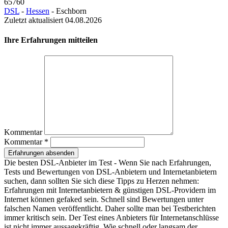
65760
DSL
-
Hessen
- Eschborn
Lekkerland Partner
Zuletzt aktualisiert 04.08.2026
65760 Eschborn
Ihre Erfahrungen mitteilen
Berliner Str. 19
Entfernung zum Zentrum: 0.89 km
Deutsche Bank AG
65760 Eschborn
Alfred-Herrhausen-Allee 16-24
Kommentar
Entfernung zum Zentrum: 1.35 km
Kommentar *
Erfahrungen absenden
Mercure Frankfurt Eschborn Ost
Die besten DSL-Anbieter im Test - Wenn Sie nach Erfahrungen,
Tests und Bewertungen von DSL-Anbietern und Internetanbietern
65760 Eschborn
suchen, dann sollten Sie sich diese Tipps zu Herzen nehmen:
Erfahrungen mit Internetanbietern & günstigen DSL-Providern im
Helfmann-Park 6
Internet können gefaked sein. Schnell sind Bewertungen unter
falschen Namen veröffentlicht. Daher sollte man bei Testberichten
Entfernung zum Zentrum: 1.36 km
immer kritisch sein. Der Test eines Anbieters für Internetanschlüsse
ist nicht immer aussagekräftig. Wie schnell oder langsam der