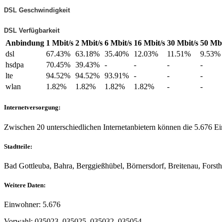
DSL Geschwindigkeit
DSL Verfügbarkeit
Anbindung
1 Mbit/s
2 Mbit/s
6 Mbit/s
16 Mbit/s
30 Mbit/s
50 Mbi
dsl
67.43%
63.18%
35.40%
12.03%
11.51%
9.53%
hsdpa
70.45%
39.43%
-
-
-
-
lte
94.52%
94.52%
93.91%
-
-
-
wlan
1.82%
1.82%
1.82%
1.82%
-
-
Internetversorgung:
Zwischen 20 unterschiedlichen Internetanbietern können die 5.676 
Stadtteile:
Bad Gottleuba, Bahra, Berggießhübel, Börnersdorf, Breitenau, Forst
Weitere Daten:
Einwohner: 5.676
Vorwahl: 035023, 035025, 035032, 035054