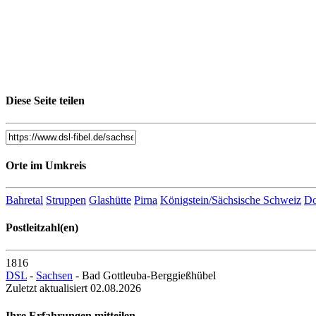
Diese Seite teilen
Orte im Umkreis
Bahretal
Struppen
Glashütte
Pirna
Königstein/Sächsische Schweiz
D
Postleitzahl(en)
1816
DSL
-
Sachsen
- Bad Gottleuba-Berggießhübel
Zuletzt aktualisiert 02.08.2026
Ihre Erfahrungen mitteilen