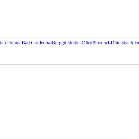
dau
Dohna
Bad Gottleuba-Berggießhübel
Dürrröhrsdorf-Dittersbach
H