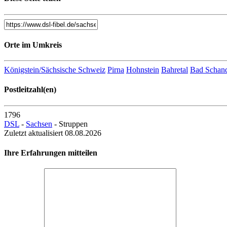
Orte im Umkreis
Königstein/Sächsische Schweiz
Pirna
Hohnstein
Bahretal
Bad Schan
Postleitzahl(en)
1796
DSL
-
Sachsen
- Struppen
Zuletzt aktualisiert 08.08.2026
Ihre Erfahrungen mitteilen