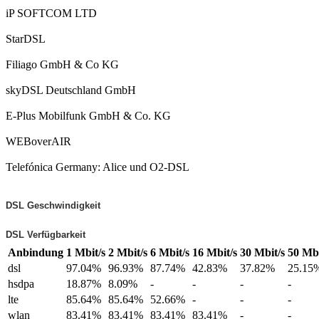
iP SOFTCOM LTD
StarDSL
Filiago GmbH & Co KG
skyDSL Deutschland GmbH
E-Plus Mobilfunk GmbH & Co. KG
WEBoverAIR
Telefónica Germany: Alice und O2-DSL
DSL Geschwindigkeit
DSL Verfügbarkeit
Anbindung
1 Mbit/s
2 Mbit/s
6 Mbit/s
16 Mbit/s
30 Mbit/s
50 Mbi
dsl
97.04%
96.93%
87.74%
42.83%
37.82%
25.15
hsdpa
18.87%
8.09%
-
-
-
-
lte
85.64%
85.64%
52.66%
-
-
-
wlan
83.41%
83.41%
83.41%
83.41%
-
-