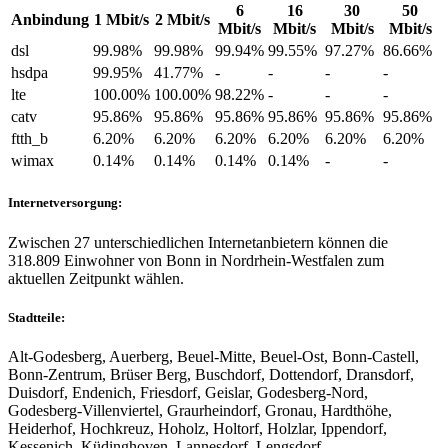
6
16
30
50
Anbindung
1 Mbit/s
2 Mbit/s
Mbit/s
Mbit/s
Mbit/s
Mbit/s
dsl
99.98%
99.98%
99.94%
99.55%
97.27%
86.66%
hsdpa
99.95%
41.77%
-
-
-
-
lte
100.00%
100.00%
98.22%
-
-
-
catv
95.86%
95.86%
95.86%
95.86%
95.86%
95.86%
ftth_b
6.20%
6.20%
6.20%
6.20%
6.20%
6.20%
wimax
0.14%
0.14%
0.14%
0.14%
-
-
Internetversorgung:
Zwischen 27 unterschiedlichen Internetanbietern können die
318.809 Einwohner von Bonn in Nordrhein-Westfalen zum
aktuellen Zeitpunkt wählen.
Stadtteile:
Alt-Godesberg, Auerberg, Beuel-Mitte, Beuel-Ost, Bonn-Castell,
Bonn-Zentrum, Brüser Berg, Buschdorf, Dottendorf, Dransdorf,
Duisdorf, Endenich, Friesdorf, Geislar, Godesberg-Nord,
Godesberg-Villenviertel, Graurheindorf, Gronau, Hardthöhe,
Heiderhof, Hochkreuz, Hoholz, Holtorf, Holzlar, Ippendorf,
Kessenich, Küdinghoven, Lannesdorf, Lengsdorf,