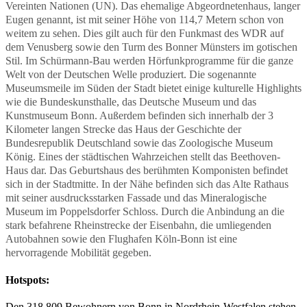
Vereinten Nationen (UN). Das ehemalige Abgeordnetenhaus, langer
Eugen genannt, ist mit seiner Höhe von 114,7 Metern schon von
weitem zu sehen. Dies gilt auch für den Funkmast des WDR auf
dem Venusberg sowie den Turm des Bonner Münsters im gotischen
Stil. Im Schürmann-Bau werden Hörfunkprogramme für die ganze
Welt von der Deutschen Welle produziert. Die sogenannte
Museumsmeile im Süden der Stadt bietet einige kulturelle Highlights
wie die Bundeskunsthalle, das Deutsche Museum und das
Kunstmuseum Bonn. Außerdem befinden sich innerhalb der 3
Kilometer langen Strecke das Haus der Geschichte der
Bundesrepublik Deutschland sowie das Zoologische Museum
König. Eines der städtischen Wahrzeichen stellt das Beethoven-
Haus dar. Das Geburtshaus des berühmten Komponisten befindet
sich in der Stadtmitte. In der Nähe befinden sich das Alte Rathaus
mit seiner ausdrucksstarken Fassade und das Mineralogische
Museum im Poppelsdorfer Schloss. Durch die Anbindung an die
stark befahrene Rheinstrecke der Eisenbahn, die umliegenden
Autobahnen sowie den Flughafen Köln-Bonn ist eine
hervorragende Mobilität gegeben.
Hotspots:
Den 318.809 Bewohnern von Bonn in Nordrhein-Westfalen stehen