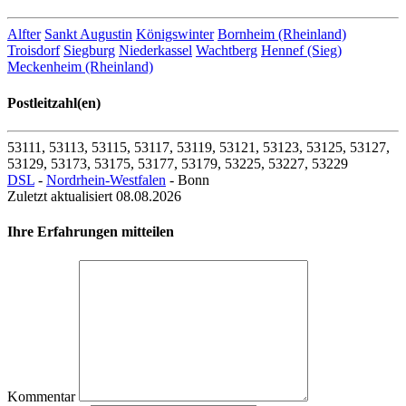
Telekom Hotspot Outdoor
Alfter
Sankt Augustin
Königswinter
Bornheim (Rheinland)
Troisdorf
Siegburg
Niederkassel
Wachtberg
Hennef (Sieg)
Meckenheim (Rheinland)
53177 Bonn
Max-Planck-Str. 17
Postleitzahl(en)
Entfernung zum Zentrum: 4.47 km
53111, 53113, 53115, 53117, 53119, 53121, 53123, 53125, 53127,
53129, 53173, 53175, 53177, 53179, 53225, 53227, 53229
Telekom Hotspot Outdoor
DSL
-
Nordrhein-Westfalen
- Bonn
Zuletzt aktualisiert 08.08.2026
53179 Bonn
Mainzer Str. 193
Ihre Erfahrungen mitteilen
Entfernung zum Zentrum: 4.53 km
Telekom Hotspot Outdoor
53179 Bonn
Im Meisengarten 131
Entfernung zum Zentrum: 4.64 km
Kommentar