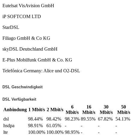
Eutelsat VisAvision GmbH
iP SOFTCOM LTD
StarDSL
Filiago GmbH & Co KG
skyDSL Deutschland GmbH
E-Plus Mobilfunk GmbH & Co. KG
Telefónica Germany: Alice und O2-DSL
DSL Geschwindigkeit
DSL Verfügbarkeit
6
16
30
50
Anbindung
1 Mbit/s
2 Mbit/s
Mbit/s
Mbit/s
Mbit/s
Mbit/s
dsl
98.44%
98.42%
98.23%
89.55%
67.82%
54.13%
hsdpa
98.91%
61.05%
-
-
-
-
lte
100.00%
100.00%
98.95%
-
-
-