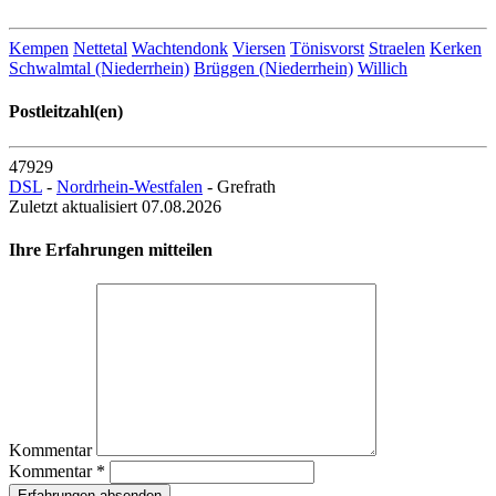
Entfernung zum Zentrum: 2.27 km
Kempen
Nettetal
Wachtendonk
Viersen
Tönisvorst
Straelen
Kerken
Schwalmtal (Niederrhein)
Brüggen (Niederrhein)
Willich
Postleitzahl(en)
47929
DSL
-
Nordrhein-Westfalen
- Grefrath
Zuletzt aktualisiert 07.08.2026
Ihre Erfahrungen mitteilen
Kommentar
Kommentar *
Erfahrungen absenden