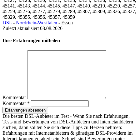
45127, 45128, 45130, 45131, 45133, 45134, 45136, 45138, 45139,
45141, 45143, 45144, 45145, 45147, 45149, 45219, 45239, 45257,
45259, 45276, 45277, 45279, 45289, 45307, 45309, 45326, 45327,
McDonald's Restaurant
45329, 45355, 45356, 45357, 45359
DSL
-
Nordrhein-Westfalen
- Essen
45137 Essen
Zuletzt aktualisiert 03.08.2026
Am Hauptbahnhof 5
Ihre Erfahrungen mitteilen
Entfernung zum Zentrum: 0.37 km
Telekom Hotspot Outdoor
45127 Essen
Am Hauptbahnhof 5B
Entfernung zum Zentrum: 0.37 km
Kommentar
Kommentar *
Sparda Bank West e.G
Erfahrungen absenden
45127 Essen
Die besten DSL-Anbieter im Test - Wenn Sie nach Erfahrungen,
Tests und Bewertungen von DSL-Anbietern und Internetanbietern
Willy Brandt Platz 8
suchen, dann sollten Sie sich diese Tipps zu Herzen nehmen:
Erfahrungen mit Internetanbietern & günstigen DSL-Providern im
Entfernung zum Zentrum: 0.38 km
Internet können gefaked sein. Schnell sind Bewertungen unter