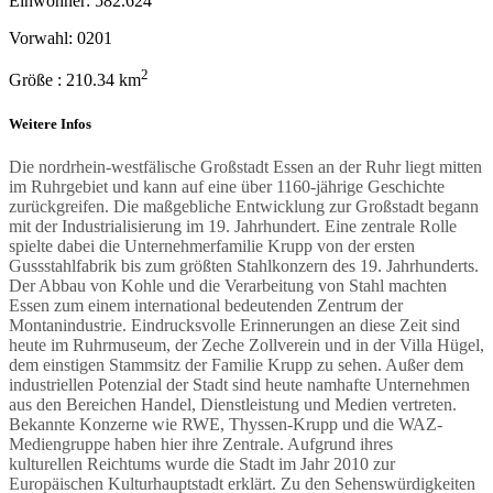
Einwohner: 582.624
Vorwahl: 0201
2
Größe : 210.34 km
Weitere Infos
Die nordrhein-westfälische Großstadt Essen an der Ruhr liegt mitten
im Ruhrgebiet und kann auf eine über 1160-jährige Geschichte
zurückgreifen. Die maßgebliche Entwicklung zur Großstadt begann
mit der Industrialisierung im 19. Jahrhundert. Eine zentrale Rolle
spielte dabei die Unternehmerfamilie Krupp von der ersten
Gussstahlfabrik bis zum größten Stahlkonzern des 19. Jahrhunderts.
Der Abbau von Kohle und die Verarbeitung von Stahl machten
Essen zum einem international bedeutenden Zentrum der
Montanindustrie. Eindrucksvolle Erinnerungen an diese Zeit sind
heute im Ruhrmuseum, der Zeche Zollverein und in der Villa Hügel,
dem einstigen Stammsitz der Familie Krupp zu sehen. Außer dem
industriellen Potenzial der Stadt sind heute namhafte Unternehmen
aus den Bereichen Handel, Dienstleistung und Medien vertreten.
Bekannte Konzerne wie RWE, Thyssen-Krupp und die WAZ-
Mediengruppe haben hier ihre Zentrale. Aufgrund ihres
kulturellen
Reichtums wurde die Stadt im Jahr 2010 zur
Europäischen Kulturhauptstadt erklärt. Zu den Sehenswürdigkeiten